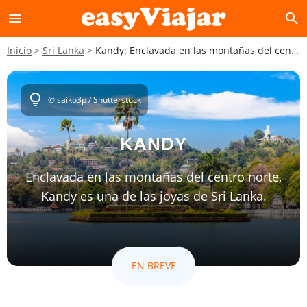
menu
search
Inicio
Sri Lanka
Kandy: Enclavada en las montañas del centro norte, Kandy es una de las joyas de Sri Lanka.
lightbulb
© saiko3p / Shutterstock
KANDY
Enclavada en las montañas del centro norte,
Kandy es una de las joyas de Sri Lanka.
EN BREVE