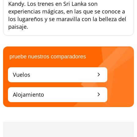
Kandy. Los trenes en Sri Lanka son
experiencias mágicas, en las que se conoce a
los lugareños y se maravilla con la belleza del
paisaje.
pruebe nuestros comparadores
chevron_right
Vuelos
chevron_right
Alojamiento