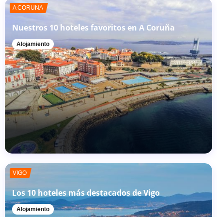
A CORUÑA
Nuestros 10 hoteles favoritos en A Coruña
Alojamiento
VIGO
Los 10 hoteles más destacados de Vigo
Alojamiento