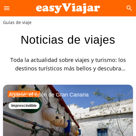
menu
search
Guías de viaje
Noticias de viajes
Toda la actualidad sobre viajes y turismo: los
destinos turísticos más bellos y descubra
nuestros últimos artículos sobre el tema de
los viajes, las vacaciones, dónde ir, qué hacer,
qué visitar.
Agaete, el edén de Gran Canaria
GRAN CANARIA
Imprescindible