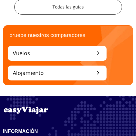
Todas las guías
pruebe nuestros comparadores
chevron_right
Vuelos
chevron_right
Alojamiento
INFORMACIÓN