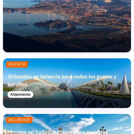
VALENCIA
10 hoteles en Valencia para todos los gustos y
bolsillos
Alojamiento
VALLADOLID
¿Dormir en Valladolid? Estos son nuestros