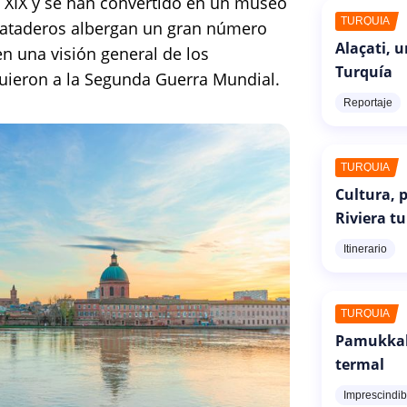
o XIX y se han convertido en un museo
TURQUÍA
ataderos albergan un gran número
Alaçati, 
n una visión general de los
Turquía
guieron a la Segunda Guerra Mundial.
Reportaje
TURQUÍA
Cultura, p
Riviera t
Itinerario
TURQUÍA
Pamukkale
termal
Imprescindib