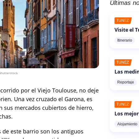
Últimas no
TÚNEZ
Visite el 
Itinerario
TÚNEZ
Las medin
Shutterstock
Reportaje
corrido por el Viejo Toulouse, no deje
yprien. Una vez cruzado el Garona, es
TÚNEZ
on sus mercados cubiertos de hierro,
Los mejor
echas.
Alojamiento
 de este barrio son los antiguos