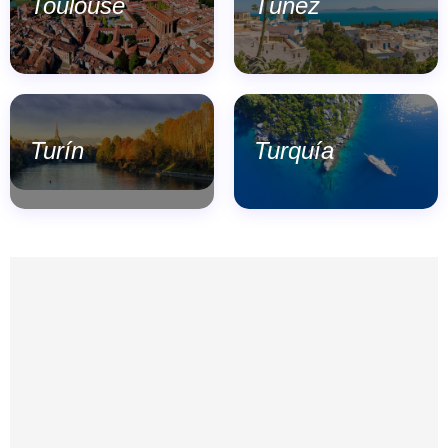
Toulouse
Túnez
Turín
Turquía