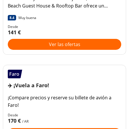
Beach Guest House & Rooftop Bar ofrece un
alojamiento confortable con vistas al océano, a
8.4
Muy buena
pocos pasos de la playa de Faro.
Desde
141 €
Ver las ofertas
Faro
✈️ ¡Vuela a Faro!
¡Compare precios y reserve su billete de avión a
Faro!
Desde
170 €
/ AR