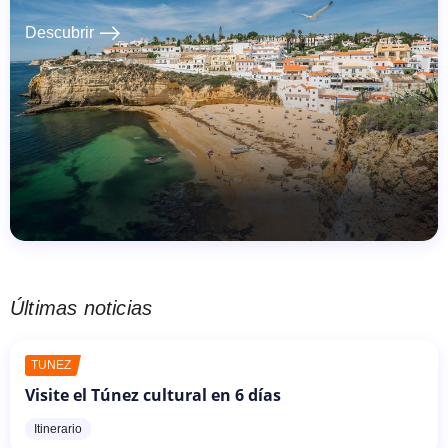
east
Descubrir
Últimas noticias
TÚNEZ
Visite el Túnez cultural en 6 días
Itinerario