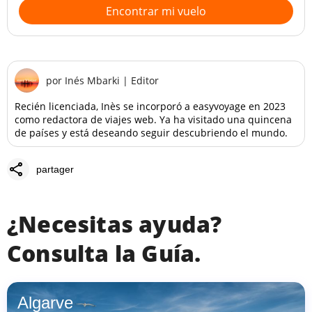
Encontrar mi vuelo
por
Inés Mbarki
|
Editor
Recién licenciada, Inès se incorporó a easyvoyage en 2023
como redactora de viajes web. Ya ha visitado una quincena
de países y está deseando seguir descubriendo el mundo.
share
partager
¿Necesitas ayuda?
Consulta la Guía.
Algarve