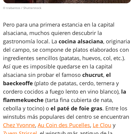
© trabantos / Shutterstock
Pero para una primera estancia en la capital
alsaciana, muchos quieren descubrir la
gastronomía local. La
cocina alsaciana
, originaria
del campo, se compone de platos elaborados con
ingredientes sencillos (patatas, huevos, col, etc.).
Así que es imposible quedarse en la capital
alsaciana sin probar el famoso
chucrut
,
el
baeckeoffe
(plato de patatas, cerdo, ternera y
cordero cocidos a fuego lento en vino blanco),
la
flammekueche
(tarta fina cubierta de nata,
cebolla y tocino) o
el paté de foie gras
. Entre los
winstubs más populares del centro se encuentran
Chez Yvonne
,
Au Coin des Pucelles
,
Le Clou
y
Zuem Strissel
, el winstub más antiguo de la