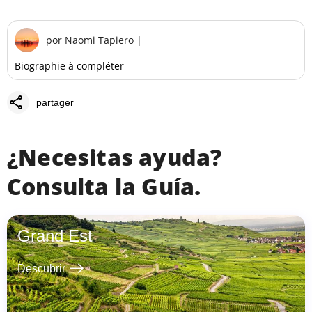
por
Naomi Tapiero
|
Biographie à compléter
share
partager
¿Necesitas ayuda?
Consulta la Guía.
Grand Est
east
Descubrir