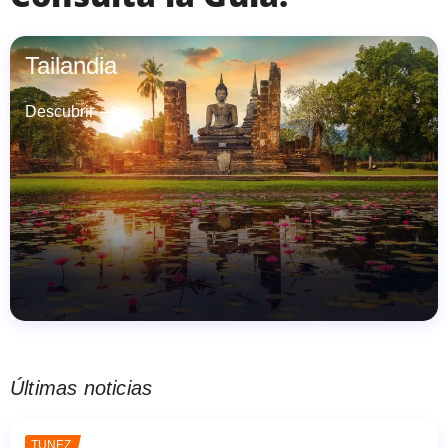
Tailandia
east
Descubrir
Últimas noticias
TÚNEZ