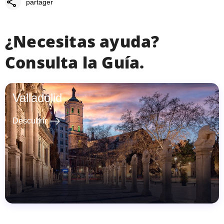
share
partager
¿Necesitas ayuda?
Consulta la Guía.
Valladolid
east
Descubrir