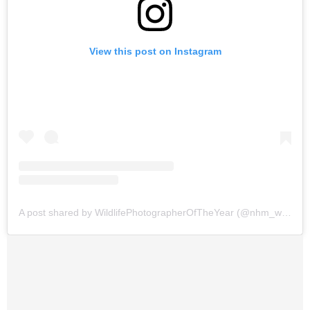
View this post on Instagram
A post shared by WildlifePhotographerOfTheYear (@nhm_wpy)