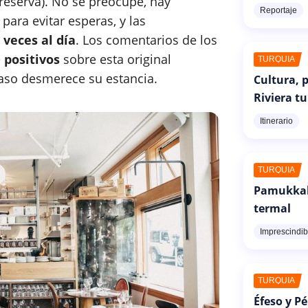
 reserva). No se preocupe, hay
Reportaje
para evitar esperas, y las
 veces al día
. Los comentarios de los
e
positivos
sobre esta original
TURQUÍA
caso desmerece su estancia.
Cultura, p
Riviera t
Itinerario
TURQUÍA
Pamukkale
termal
Imprescindib
TURQUÍA
Éfeso y P