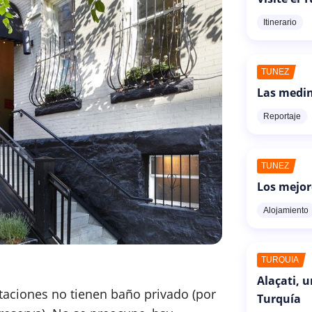
Itinerario
TÚNEZ
Las medin
Reportaje
TÚNEZ
Los mejor
Alojamiento
TURQUÍA
Alaçati, 
itaciones no tienen baño privado (por
Turquía