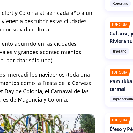
Reportaje
cfort y Colonia atraen cada año a un
 vienen a descubrir estas ciudades
TURQUÍA
por su vida cultural.
Cultura, p
Riviera t
ento aburrido en las ciudades
ivales y grandes acontecimientos
Itinerario
n, por citar sólo uno).
TURQUÍA
ros, mercadillos navideños (toda una
Pamukkale
imientos como la Fiesta de la Cerveza
termal
t Day de Colonia, el Carnaval de las
vales de Maguncia y Colonia.
Imprescindib
TURQUÍA
Éfeso y P