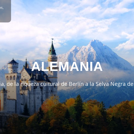
os,
ALEMANIA
a, de la riqueza cultural de Berlín a la Selva Negra de