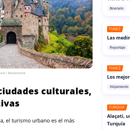
Itinerario
TÚNEZ
Las medin
Reportaje
TÚNEZ
ock / Shutterstock
Los mejor
Alojamiento
ciudades culturales,
tivas
TURQUÍA
Alaçati, 
a, el turismo urbano es el más
Turquía