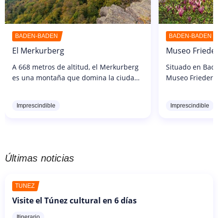
BADEN-BADEN
BADEN-BADEN
El Merkurberg
Museo Friede
A 668 metros de altitud, el Merkurberg
Situado en Bade
es una montaña que domina la ciudad
Museo Frieder 
de Baden-Baden en Alemania, en el
a lo largo de lo
corazón de la Selva Negra. Popular
obligada para l
Imprescindible
Imprescindible
entre lugareños y turistas por igual,...
Últimas noticias
TÚNEZ
Visite el Túnez cultural en 6 días
Itinerario