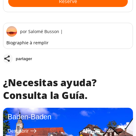
Reserve
por
Salomé Busson
|
Biographie à remplir
share
partager
¿Necesitas ayuda?
Consulta la Guía.
Baden-Baden
east
Descubrir