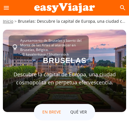
menu
search
Inicio
Bruselas: Descubre la capital de Europa, una ciudad cosmopolita en perpetua efervescencia.
Ayuntamiento de Bruselas y barrio del
Monte de las Artes al atardecer en
lightbulb
Bruselas, Bélgica.
- © kavalenkava / Shutterstock
BRUSELAS
Descubre la capital de Europa, una ciudad
cosmopolita en perpetua efervescencia.
EN BREVE
QUÉ VER