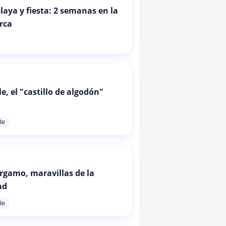
laya y fiesta: 2 semanas en la
urca
, el "castillo de algodón"
le
érgamo, maravillas de la
ad
le