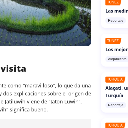
TÚNEZ
Las medin
Reportaje
TÚNEZ
Los mejor
Alojamiento
 visita
TURQUÍA
te como "maravilloso", lo que da una
Alaçati, 
ay dos explicaciones sobre el origen de
Turquía
 Jatiluwih viene de "Jaton Luwih",
Reportaje
wih" significa bueno.
TURQUÍA