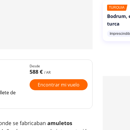
TURQUÍA
Bodrum, e
turca
Imprescindib
Desde
588 €
/ AR
Encontrar mi vuelo
llete de
donde se fabricaban
amuletos