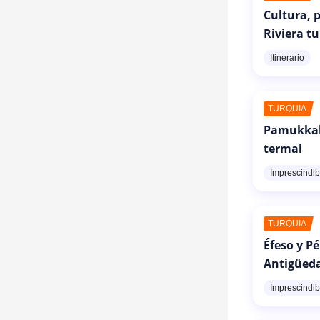
Cultura, p
Riviera t
Itinerario
TURQUÍA
Pamukkale
termal
Imprescindib
TURQUÍA
Éfeso y P
Antigüed
Imprescindib