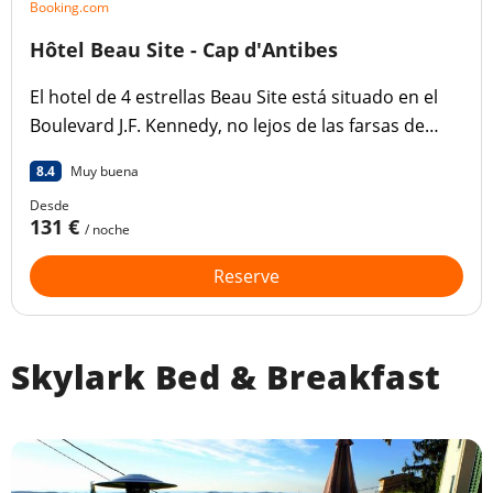
Booking.com
Hôtel Beau Site - Cap d'Antibes
El hotel de 4 estrellas Beau Site está situado en el
Boulevard J.F. Kennedy, no lejos de las farsas de
Anse de l'Argent, en el corazón del codiciado Cap
8.4
Muy buena
d'Antibes.
Desde
131 €
/ noche
Reserve
Skylark Bed & Breakfast