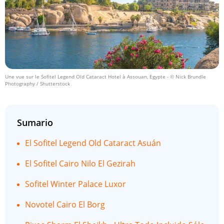
Une vue sur le Sofitel Legend Old Cataract Hotel à Assouan, Egypte
- © Nick Brundle
Photography / Shutterstock
Sumario
El Sofitel Legend Old Cataract Asuán
El Sofitel Cairo Nilo El Gezirah
Sofitel Winter Palace Luxor
Novotel Cairo El Borg