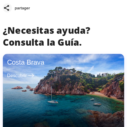
share
partager
¿Necesitas ayuda?
Consulta la Guía.
Costa Brava
east
Descubrir