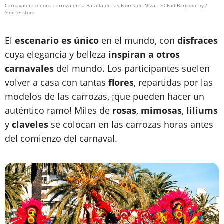
Carnavalera en una carroza en la Batalla de las Flores de Niza.
- © FadiBarghouthy /
Shutterstock
El
escenario es único
en el mundo, con
disfraces
cuya elegancia y belleza
inspiran a otros
carnavales
del mundo. Los participantes suelen
volver a casa con tantas
flores
, repartidas por las
modelos de las carrozas, ¡que pueden hacer un
auténtico ramo! Miles de
rosas
,
mimosas
,
liliums
y
claveles
se colocan en las carrozas horas antes
del comienzo del carnaval.