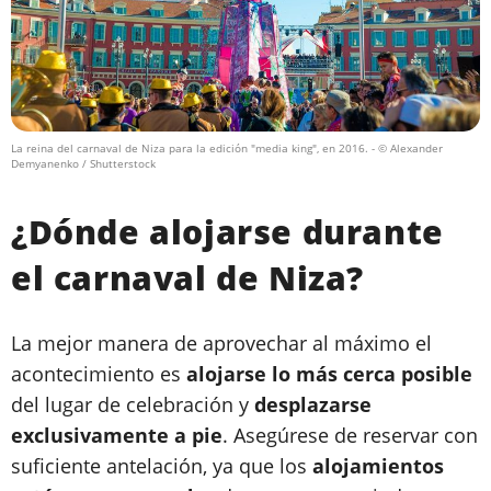
La reina del carnaval de Niza para la edición "media king", en 2016.
- © Alexander
Demyanenko / Shutterstock
¿Dónde alojarse durante
el carnaval de Niza?
La mejor manera de aprovechar al máximo el
acontecimiento es
alojarse lo más cerca posible
del lugar de celebración y
desplazarse
exclusivamente a pie
. Asegúrese de reservar con
suficiente antelación, ya que los
alojamientos