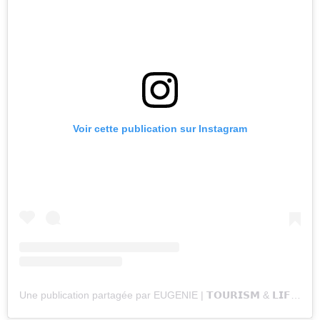
Voir cette publication sur Instagram
Une publication partagée par EUGENIE | 𝗧𝗢𝗨𝗥𝗜𝗦𝗠 & 𝗟𝗜𝗙𝗘𝗦𝗧𝗬𝗟𝗘 (@lavergneeugenie)