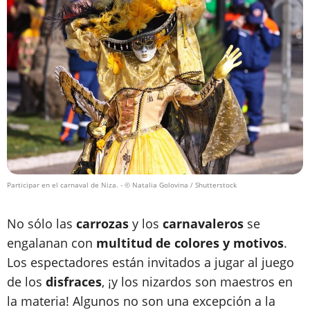
Participar en el carnaval de Niza.
- © Natalia Golovina / Shutterstock
No sólo las
carrozas
y los
carnavaleros
se
engalanan con
multitud de colores y motivos
.
Los espectadores están invitados a jugar al juego
de los
disfraces
, ¡y los nizardos son maestros en
la materia! Algunos no son una excepción a la