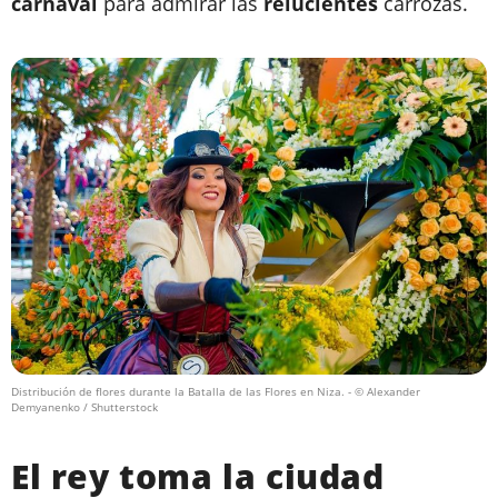
carnaval
para admirar las
relucientes
carrozas.
Distribución de flores durante la Batalla de las Flores en Niza.
- © Alexander
Demyanenko / Shutterstock
El rey toma la ciudad