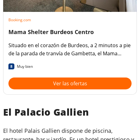
Booking.com
Mama Shelter Burdeos Centro
Situado en el corazón de Burdeos, a 2 minutos a pie
de la parada de tranvía de Gambetta, el Mama
Shelter Bordeaux Centre ofrece un restaurante en
8
Muy bien
la 6ª planta que sirve cocina francesa, un bar de
cócteles con DJ y conexión Wi-Fi gratuita.
Ver las ofertas
El Palacio Gallien
El hotel Palais Gallien dispone de piscina,
restaurante, bar y jardín. Es un hotel prestigioso y