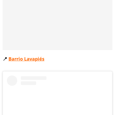
📍
Barrio Lavapiés