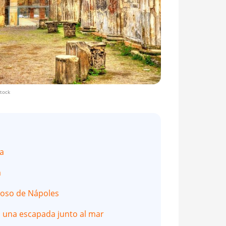
tock
a
a
moso de Nápoles
a una escapada junto al mar