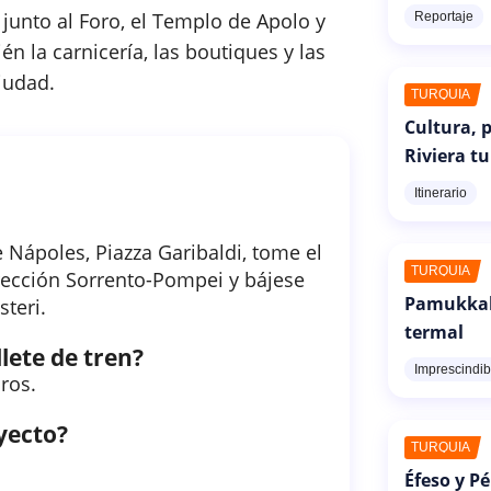
 junto al Foro, el Templo de Apolo y
Reportaje
n la carnicería, las boutiques y las
iudad.
TURQUÍA
Cultura, p
Riviera t
Itinerario
 Nápoles, Piazza Garibaldi, tome el
TURQUÍA
rección Sorrento-Pompei y bájese
Pamukkale
steri.
termal
llete de tren?
Imprescindib
uros.
yecto?
TURQUÍA
Éfeso y P