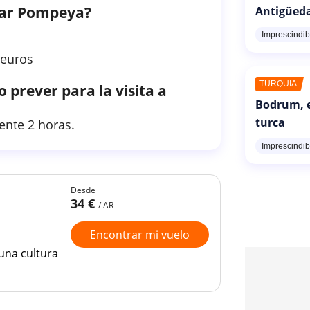
itar Pompeya?
Antigüed
Imprescindib
 euros
TURQUÍA
 prever para la visita a
Bodrum, e
turca
ente 2 horas.
Imprescindib
Desde
34 €
/ AR
Encontrar mi vuelo
una cultura