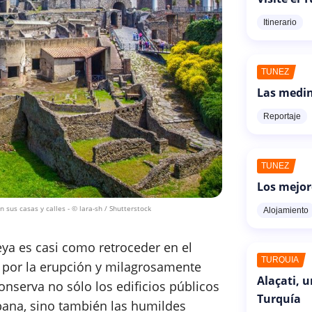
Itinerario
TÚNEZ
Las medin
Reportaje
TÚNEZ
Los mejor
 sus casas y calles
- © lara-sh / Shutterstock
Alojamiento
ya es casi como retroceder en el
TURQUÍA
a por la erupción y milagrosamente
Alaçati, 
 conserva no sólo los edificios públicos
Turquía
bana, sino también las humildes