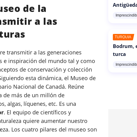
Antigüed
useo de la
Imprescindib
smitir a las
turas
TURQUÍA
Bodrum, e
re transmitir a las generaciones
turca
s e inspiración del mundo tal y como
Imprescindib
nceptos de conservación y colección
iguiendo esta dinámica, el Museo de
rbario Nacional de Canadá. Reúne
ta de más de un millón de
, algas, líquenes, etc. Es una
or
. El equipo de científicos y
aturaleza quiere aumentar nuestro
leza. Los cuatro pilares del museo son