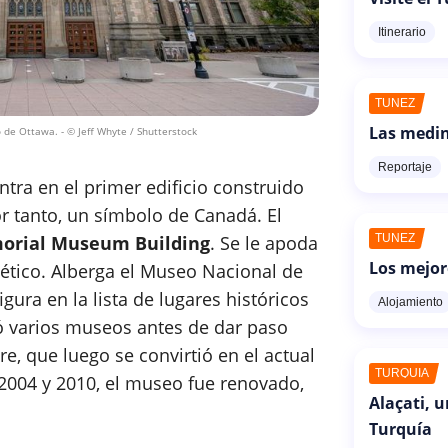
Itinerario
TÚNEZ
Las medin
o de Ottawa.
- © Jeff Whyte / Shutterstock
Reportaje
ra en el primer edificio construido
r tanto, un símbolo de Canadá. El
morial Museum Building
. Se le apoda
TÚNEZ
Los mejor
estético. Alberga el Museo Nacional de
figura en la lista de lugares históricos
Alojamiento
 varios museos antes de dar paso
, que luego se convirtió en el actual
TURQUÍA
2004 y 2010, el museo fue renovado,
Alaçati, 
Turquía