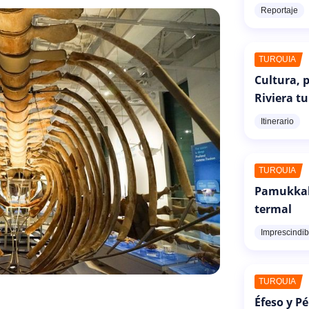
Reportaje
TURQUÍA
Cultura, p
Riviera t
Itinerario
TURQUÍA
Pamukkale
termal
Imprescindib
TURQUÍA
Éfeso y P