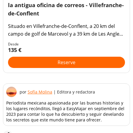
la antigua oficina de correos - Villefranche-
de-Conflent
Situado en Villefranche-de-Conflent, a 20 km del
campo de golf de Marcevol y a 39 km de Les Angles,
l'ancienne poste ofrece un restaurante, vistas a la
Desde
montaña y conexión Wi-Fi gratuita.
135 €
Reserve
por
Sofía Molina
|
Editora y redactora
Periodista mexicana apasionada por las buenas historias y
los lugares recónditos, llegó a EasyViajar en septiembre del
2023 para contar lo que ha descubierto y seguir develando
los secretos que este mundo tiene para ofrecer.