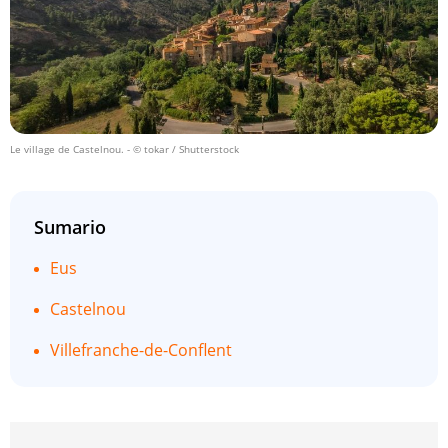
Le village de Castelnou.
- © tokar / Shutterstock
Sumario
Eus
Castelnou
Villefranche-de-Conflent