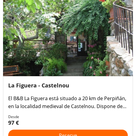
La Figuera - Castelnou
El B&B La Figuera está situado a 20 km de Perpiñán,
en la localidad medieval de Castelnou. Dispone de
terraza con vistas a la montaña y al pueblo, salón
Desde
compartido con TV y chimenea y conexión Wi-Fi
97 €
gratuita.
Reserve