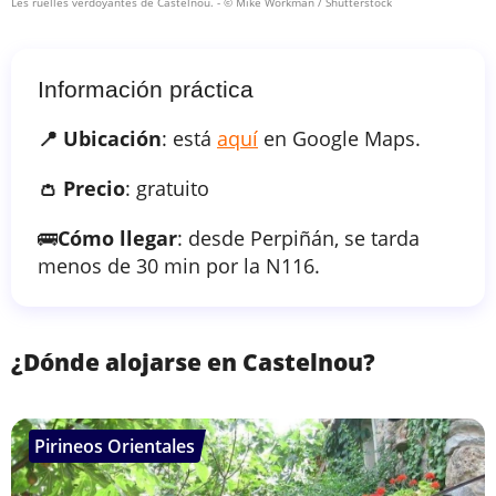
Les ruelles verdoyantes de Castelnou.
- © Mike Workman / Shutterstock
Información práctica
📍 Ubicación
: está
aquí
en Google Maps.
👛 Precio
: gratuito
🚌
Cómo llegar
: desde Perpiñán, se tarda
menos de 30 min por la N116.
¿Dónde alojarse en Castelnou?
Pirineos Orientales