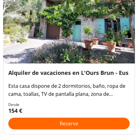
Alquiler de vacaciones en L'Ours Brun - Eus
Esta casa dispone de 2 dormitorios, baño, ropa de
cama, toallas, TV de pantalla plana, zona de
comedor, cocina totalmente equipada y terraza con
Desde
vistas a la montaña.
154 €
Reserve