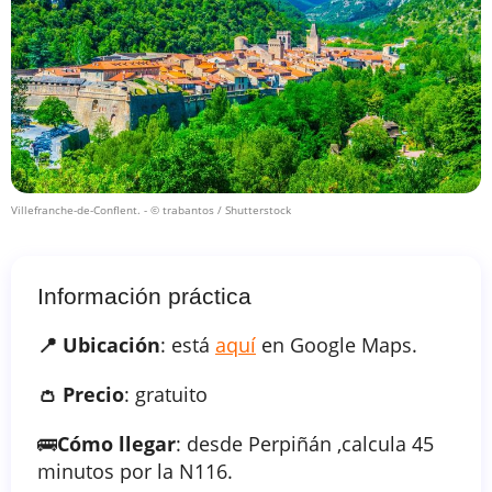
Villefranche-de-Conflent.
- © trabantos / Shutterstock
Información práctica
📍 Ubicación
: está
aquí
en Google Maps.
👛 Precio
: gratuito
🚌
Cómo llegar
: desde Perpiñán ,calcula 45
minutos por la N116.