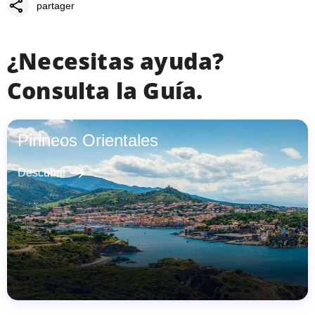
share
partager
¿Necesitas ayuda?
Consulta la Guía.
Pirineos Orientales
east
Descubrir