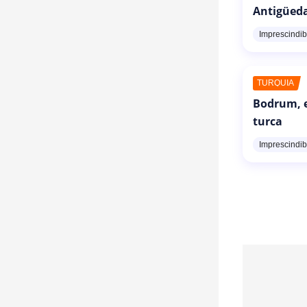
Antigüed
Imprescindib
TURQUÍA
Bodrum, e
turca
Imprescindib