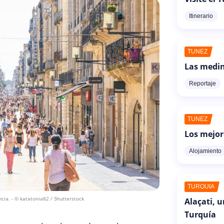
Itinerario
TÚNEZ
Las medin
Reportaje
TÚNEZ
Los mejor
Alojamiento
TURQUÍA
ncia.
- © katatonia82 / Shutterstock
Alaçati, 
Turquía