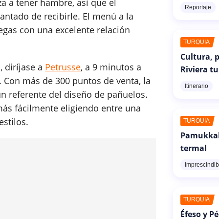
 a tener hambre, así que el
Reportaje
antado de recibirle. El menú a la
iegas con una excelente relación
TURQUÍA
Cultura, p
 diríjase a
Petrusse
, a 9 minutos a
Riviera t
e. Con más de 300 puntos de venta, la
Itinerario
n referente del diseño de pañuelos.
ás fácilmente eligiendo entre una
stilos.
TURQUÍA
Pamukkale
termal
Imprescindib
TURQUÍA
Éfeso y P