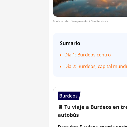
© Alexander Demyanenko / Shutterstock
Sumario
Día 1: Burdeos centro
Día 2: Burdeos, capital mundi
Burdeos
🚆 Tu viaje a Burdeos en tr
autobús
Descubra Burdeos, mezcla perfe