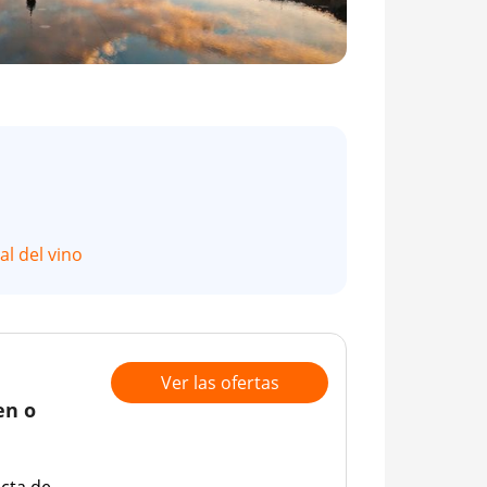
al del vino
Ver las ofertas
en o
cta de