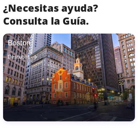
¿Necesitas ayuda?
Consulta la Guía.
Boston
east
Descubrir